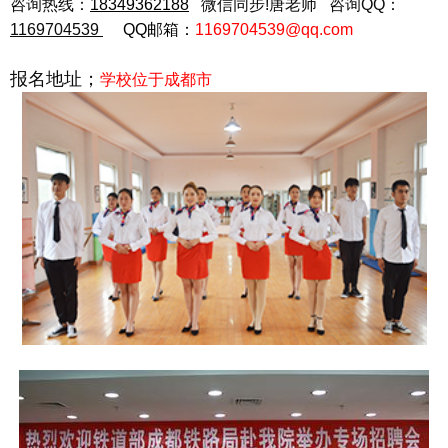
咨询热线：
18349362188
微信同步!唐老师 咨询QQ：
1169704539
QQ邮箱：
1169704539@qq.com
报名地址；
学校
位于成都市