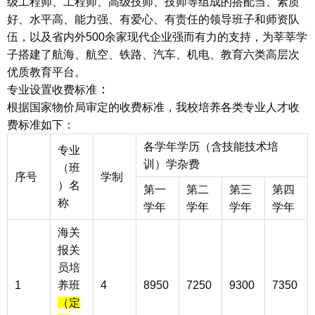
级工程师、工程师、高级技师、技师等组成的搭配当、素质
好、水平高、能力强、有爱心、有责任的领导班子和师资队
伍，以及省内外500余家现代企业强而有力的支持，为莘莘学
子搭建了航海、航空、铁路、汽车、机电、教育六类高层次
优质教育平台。
：
专业设置收费标准
根据国家物价局审定的收费标准，我校培养各类专业人才收
费标准如下：
各学年学历（含技能技术培
专业
训）学杂费
（班
序号
学制
）名
第一
第二
第三
第四
称
学年
学年
学年
学年
海关
报关
员培
1
养班
4
8950
7250
9300
7350
（定