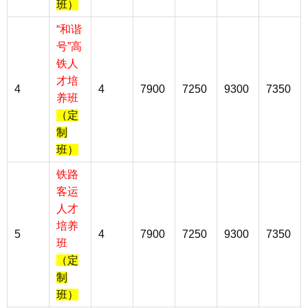
班）
“和谐
号”高
铁人
才培
4
4
7900
7250
9300
7350
养班
（定
制
班）
铁路
客运
人才
培养
5
4
7900
7250
9300
7350
班
（定
制
班）