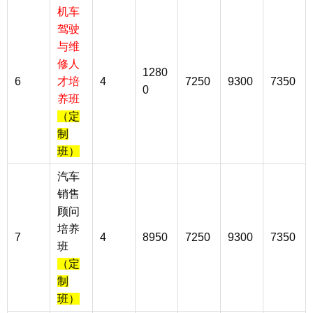
机车
驾驶
与维
修人
1280
6
才培
4
7250
9300
7350
0
养班
（定
制
班）
汽车
销售
顾问
培养
7
4
8950
7250
9300
7350
班
（定
制
班）