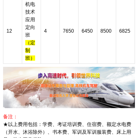
机电
技术
应用
定向
12
4
7650
6450
8500
6825
班
（定
制
班）
备注：
★以上费用包括：学费、考证培训费、住宿费、额定水电费
（开水、沐浴除外）、书本费、军训及军训服装费、床上用