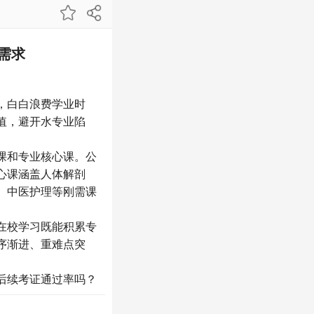
需求
，白白浪费学业时
值，避开水专业陷
课和专业核心课。公
心课涵盖人体解剖
、中医护理等刚需课
在校学习既能积累专
序渐进、重难点突
后续考证通过率吗？