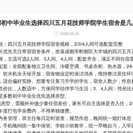
都初中毕业生选择四川五月花技师学院学生宿舍是几
2026-06-26
四川五月花技师学院宿舍规格，2/3/4人间可选配套完整
优先关注寄宿宿舍条件，坐落成都市郫都区大学城的四川五月
择，主流可选2人间、3人间、4人间，配套齐全，满足不同住宿
：全部配备独立卫生间、冷暖空调、书桌衣柜、热水器，24
、饮水机全天候开放，宿舍物业定时保洁消杀，维持整洁居住环境
，适合偏好安静、想要专注复习升学的学生，宿舍人数少，作息相
性价比，人数适中，方便同学结伴学习生活；3、4人间：性价比
是多数初中毕业生优先选择房型。
型，需额外补缴少量住宿差价，家长可自主选择是否入住，2/3
年度打包学杂费内，不用单独缴费。
务管理，班主任每日定时巡查，规范作息，晚间统一熄灯休息
，手机晚间统一集中保管。学校小班教学，统一早晚自习，入学
、身体健康，中考低分落榜成都初中生均可报名。多规格宿舍自