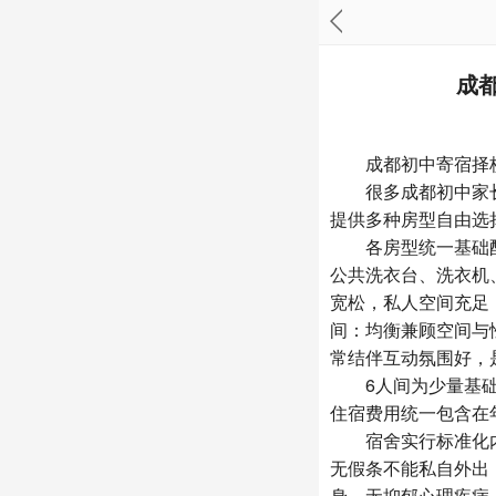
成
成都初中寄宿择校：
很多成都初中家长
提供多种房型自由选
各房型统一基础配套
公共洗衣台、洗衣机
宽松，私人空间充足
间：均衡兼顾空间与
常结伴互动氛围好，
6人间为少量基础房
住宿费用统一包含在
宿舍实行标准化内
无假条不能私自外出
身、无抑郁心理疾病