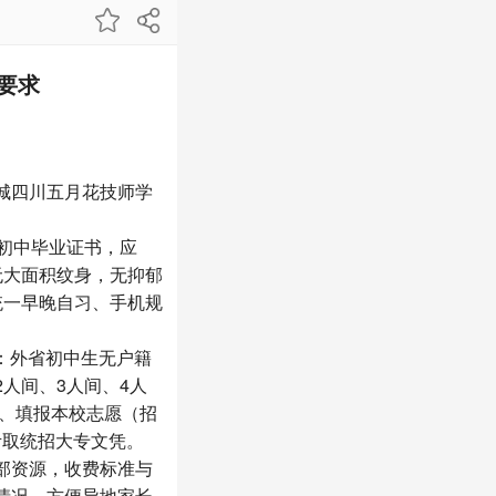
要求
城四川五月花技师学
初中毕业证书，应
无大面积纹身，无抑郁
统一早晚自习、手机规
：外省初中生无户籍
人间、3人间、4人
绩、填报本校志愿（招
考取统招大专文凭。
部资源，收费标准与
情况，方便异地家长