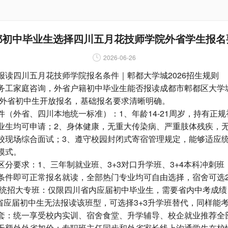
都初中毕业生选择四川五月花技师学院外省学生报名
2026-06-26
四川五月花技师学院报名条件｜郫都大学城2026招生规则
工家庭咨询，外省户籍初中毕业生能否报读成都市郫都区大学
生对外省初中生开放报名，基础报名要求清晰明确。
外省、四川本地统一标准）：1、年龄14-21周岁，持有正规
业生均可申请；2、身体健康，无重大传染病、严重肢体残疾，
校现场综合面试；3、遵守校园封闭式寄宿管理规定，能够适应
模式。
要求：1、三年制就业班、3+3对口升学班、3+4本科冲刺班
条件即可正常报名就读，全部热门专业均可自由选择，宿舍可选2
贯通统招大专班：仅限四川省内应届初中毕业生，需要省内中考成
外省应届初中生无法报读该班型，可选择3+3升学班替代，同样能
：统一享受校内实训、宿舍食堂、升学辅导、校企就业推荐全
无额外外省加价；专职班主任同步和外省家长线上沟通学生在校