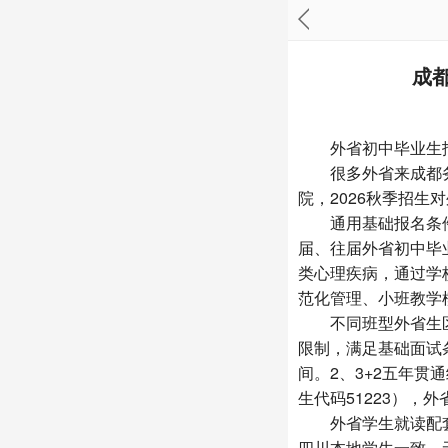
成
外省初中毕业生报读
很多外省来成都务
院，2026秋季招
通用基础报名条件（
届、往届外省初中毕
类心理疾病，通过学
范化管理、小班教学
不同班型外省生区分
限制，满足基础面试
间。2、3+2五年
生代码51223），
外省学生就读配套
四川本地学生一致，