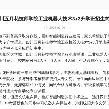
川五月花技师学院工业机器人技术3+3升学班招生
2026-07-06
不到普高录取分数线，看好智能制造行业发展，家长希望孩子
大专升学渠道。四川五月花技师学院工业机器人技术3+3升学班采
各类中考低分应届初中生。
都区大学城，四川五月花技师学院全程小班授课，工业机器人
练习充足。校内宿舍分2人间、3人间、4人间，生活设施齐全，
3升学班前三年完成中职基础学习，主攻机器人基础编程、简
大专院校，参与升学考核获取统招大专文凭。招生面向应届初中
无纹身、无抑郁症相关情况，面试合格方可报名。班级兼顾车间
稳衔接大专自动化专业课程。
般，但擅长机电实操、看好智能制造的初中毕业生，选择四川
学班，中考落榜也能同步学习机器人实操技术、冲刺统招大专文凭