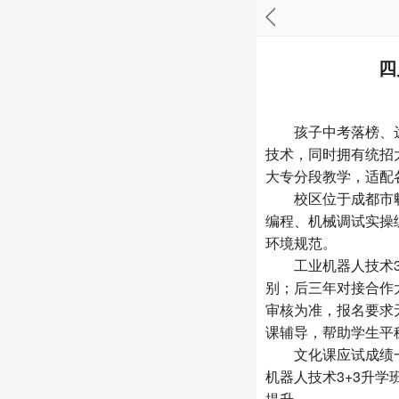
四
孩子中考落榜、达
技术，同时拥有统招
大专分段教学，适配
校区位于成都市郫
编程、机械调试实操
环境规范。
工业机器人技术3+
别；后三年对接合作
审核为准，报名要求
课辅导，帮助学生平
文化课应试成绩一
机器人技术3+3升
提升。