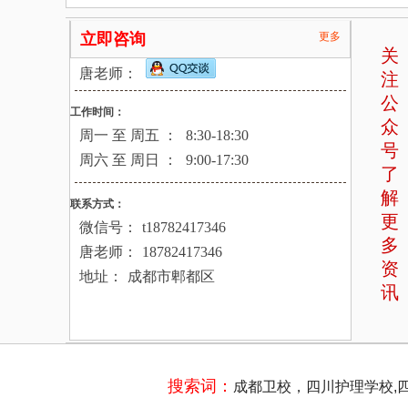
立即咨询
更多
关
唐老师：
注
公
工作时间：
众
周一 至 周五 ：
8:30-18:30
号
周六 至 周日 ：
9:00-17:30
了
解
联系方式：
更
微信号：
t18782417346
多
唐老师：
18782417346
资
地址：
成都市郫都区
讯
搜索词：
成都卫校，四川护理学校,