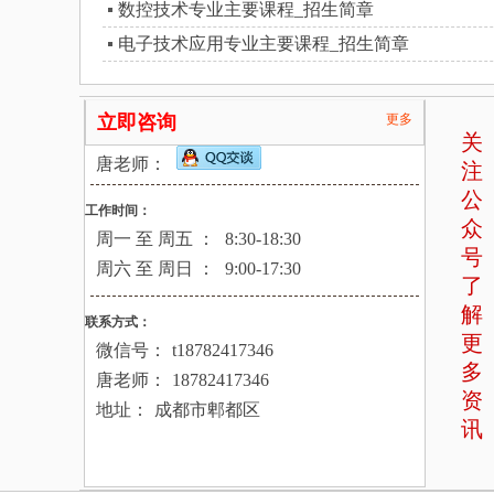
数控技术专业主要课程_招生简章
电子技术应用专业主要课程_招生简章
立即咨询
更多
关
唐老师：
注
公
工作时间：
众
周一 至 周五 ：
8:30-18:30
号
周六 至 周日 ：
9:00-17:30
了
解
联系方式：
更
微信号：
t18782417346
多
唐老师：
18782417346
资
地址：
成都市郫都区
讯