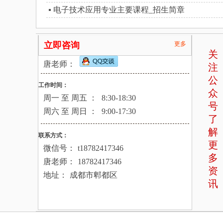
电子技术应用专业主要课程_招生简章
立即咨询
更多
关
唐老师：
注
公
工作时间：
众
周一 至 周五 ：
8:30-18:30
号
周六 至 周日 ：
9:00-17:30
了
解
联系方式：
更
微信号：
t18782417346
多
唐老师：
18782417346
资
地址：
成都市郫都区
讯