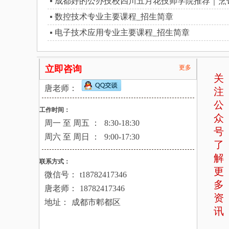
成都好的公办技校四川五月花技师学院推荐｜烹
数控技术专业主要课程_招生简章
电子技术应用专业主要课程_招生简章
立即咨询
更多
关
唐老师：
注
公
工作时间：
众
周一 至 周五 ：
8:30-18:30
号
周六 至 周日 ：
9:00-17:30
了
解
联系方式：
更
微信号：
t18782417346
多
唐老师：
18782417346
资
地址：
成都市郫都区
讯