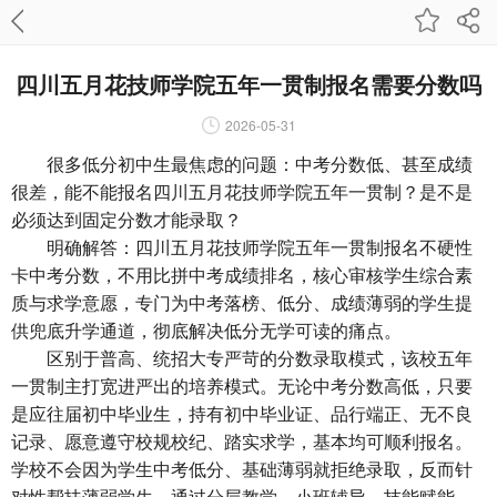
四川五月花技师学院五年一贯制报名需要分数吗
2026-05-31
很多低分初中生最焦虑的问题：中考分数低、甚至成绩
很差，能不能报名四川五月花技师学院五年一贯制？是不是
必须达到固定分数才能录取？
明确解答：四川五月花技师学院五年一贯制报名不硬性
卡中考分数，不用比拼中考成绩排名，核心审核学生综合素
质与求学意愿，专门为中考落榜、低分、成绩薄弱的学生提
供兜底升学通道，彻底解决低分无学可读的痛点。
区别于普高、统招大专严苛的分数录取模式，该校五年
一贯制主打宽进严出的培养模式。无论中考分数高低，只要
是应往届初中毕业生，持有初中毕业证、品行端正、无不良
记录、愿意遵守校规校纪、踏实求学，基本均可顺利报名。
学校不会因为学生中考低分、基础薄弱就拒绝录取，反而针
对性帮扶薄弱学生，通过分层教学、小班辅导、技能赋能，