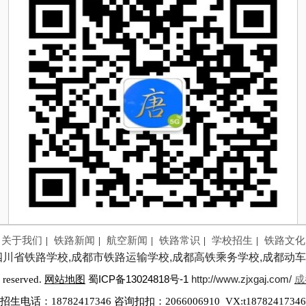
关于我们
|
铁路新闻
|
航空新闻
|
铁路常识
|
学校招生
|
铁路文化
四川省铁路学校,成都市铁路运输学校,成都高铁乘务学校,成都动车
蜀ICP备13024818号-1
http://www.zjxgaj.com/
成
 reserved.
网站地图
招生电话：18782417346 咨询扣扣：2066006910 VX:t
18782417346