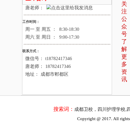
关
唐老师：
注
公
工作时间：
众
周一 至 周五 ：
8:30-18:30
号
周六 至 周日 ：
9:00-17:30
了
解
联系方式：
更
微信号：
t18782417346
多
唐老师：
18782417346
资
地址：
成都市郫都区
讯
搜索词：
成都卫校，四川护理学校,
Copyright @ 2017. All rights